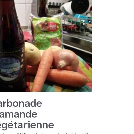
arbonade
lamande
égétarienne