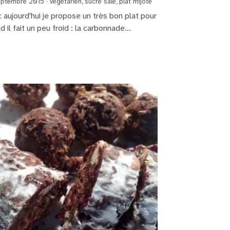
eptembre 2015
·
végétarien,
sucré salé,
plat mijoté
 aujourd'hui je propose un très bon plat pour
 il fait un peu froid : la carbonnade...