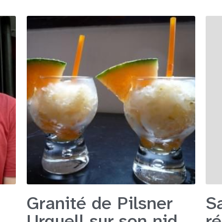
a
Granité de Pilsner
S
Urquell sur son nid
r