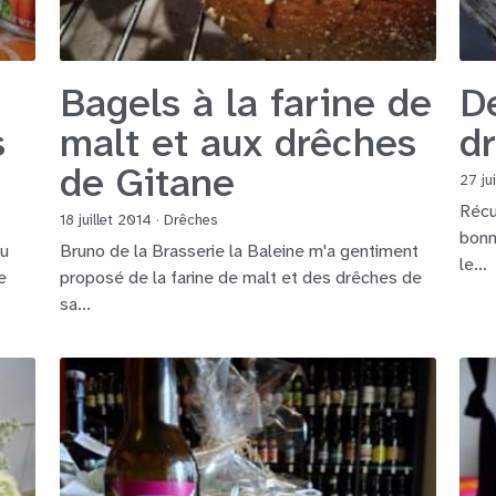
Bagels à la farine de
De
s
malt et aux drêches
d
de Gitane
27 ju
Récu
18 juillet 2014
·
Drêches
bonn
au
Bruno de la Brasserie la Baleine m'a gentiment
le...
e
proposé de la farine de malt et des drêches de
sa...