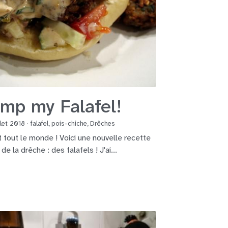
imp my Falafel!
illet 2018
·
falafel,
pois-chiche,
Drêches
t tout le monde ! Voici une nouvelle recette
de la drêche : des falafels ! J'ai...