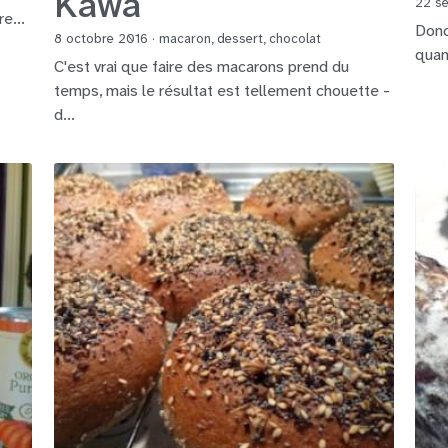
Kawa
22 s
e...
Donc
8 octobre 2016
·
macaron,
dessert,
chocolat
quand
C'est vrai que faire des macarons prend du
temps, mais le résultat est tellement chouette -
d...