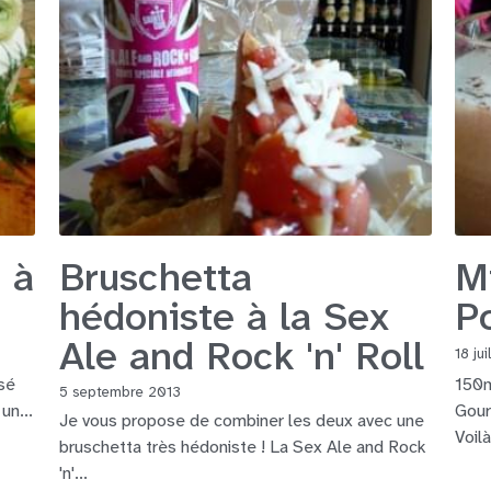
 à
Bruschetta
M
hédoniste à la Sex
P
Ale and Rock 'n' Roll
18 ju
osé
150m
5 septembre 2013
un...
Gour
Je vous propose de combiner les deux avec une
Voilà
bruschetta très hédoniste ! La Sex Ale and Rock
'n'...