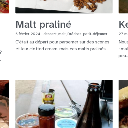
Malt praliné
Ké
6 février 2024
·
dessert,
malt,
Drêches,
petit-déjeuner
27 m
C'était au départ pour parsemer sur des scones
Nous
et leur clotted cream, mais ces malts pralinés...
: ma
?
peu..
,