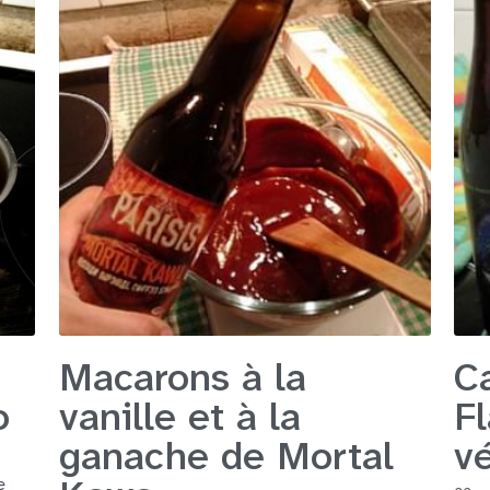
Macarons à la
C
o
vanille et à la
F
ganache de Mortal
v
e