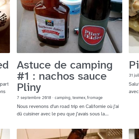
ed
Astuce de camping
P
#1 : nachos sauce
31 ju
Pliny
upart
Salu
ons
avec 
7 septembre 2018
·
camping,
texmex,
fromage
Nous revenons d'un road trip en Californie où j'ai
dû cuisiner avec le peu que j'avais sous la...