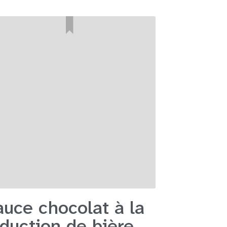
auce chocolat à la
éduction de bière