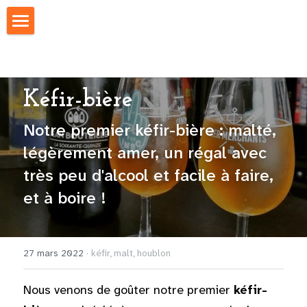
Fermeture estivale
Notre sélection
Kéfir-bière
Nos collabs
Notre premier kéfir-bière : malté, 
Swags
légèrement amer, un régal avec 
très peu d'alcool et facile à faire, 
Autour de la bière
et à boire !
Biérologie
Bars & Restos
27 mars 2022
·
kéfir,
malt,
houblon
Recettes
Nous venons de goûter notre premier 
kéfir-
Nous trouver