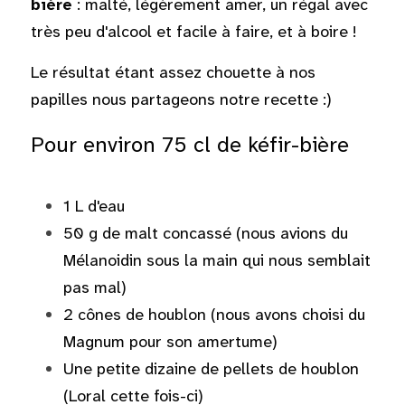
bière
 : malté, légèrement amer, un régal avec 
très peu d'alcool et facile à faire, et à boire !
English
Où et quand ?
Le résultat étant assez chouette à nos 
Nous contacter
POWERED BY
papilles nous partageons notre recette :)
Réseaux sociaux
Pour environ 75 cl de kéfir-bière
1 L d'eau
50 g de malt concassé (nous avions du 
Mélanoidin sous la main qui nous semblait 
pas mal)
2 cônes de houblon (nous avons choisi du 
Magnum pour son amertume)
Une petite dizaine de pellets de houblon 
(Loral cette fois-ci)