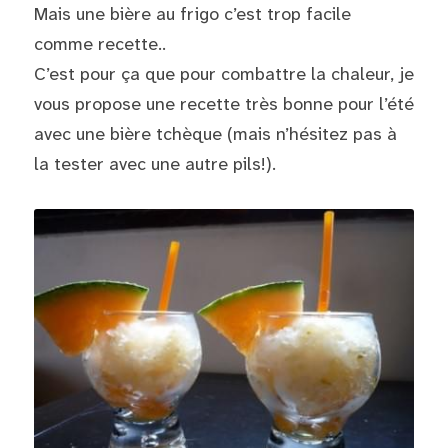
Mais une bière au frigo c’est trop facile 
English
Où et quand ?
comme recette..
C’est pour ça que pour combattre la chaleur, je 
Nous contacter
POWERED BY
vous propose une recette très bonne pour l’été 
avec une bière tchèque (mais n’hésitez pas à 
Réseaux sociaux
la tester avec une autre pils!).