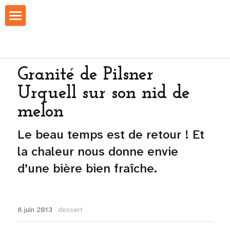
Fermeture estivale
Notre sélection
Granité de Pilsner 
Nos collabs
Urquell sur son nid de 
Swags
melon
Autour de la bière
Le beau temps est de retour ! Et 
la chaleur nous donne envie 
Biérologie
d’une bière bien fraîche.
Bars & Restos
Recettes
8 juin 2013
·
dessert
Nous trouver