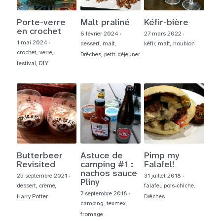
English
Où et quand ?
Porte-verre
Malt praliné
Kéfir-bière
en crochet
6 février 2024
·
27 mars 2022
·
Nous contacter
1 mai 2024
·
dessert,
malt,
kéfir,
malt,
houblon
POWERED BY
crochet,
verre,
Drêches,
petit-déjeuner
festival,
DIY
Réseaux sociaux
Butterbeer
Astuce de
Pimp my
Revisited
camping #1 :
Falafel!
nachos sauce
25 septembre 2021
·
31 juillet 2018
·
Pliny
dessert,
crème,
falafel,
pois-chiche,
7 septembre 2018
·
Harry Potter
Drêches
camping,
texmex,
fromage