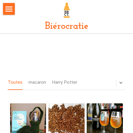
Fermeture estivale
Biérocratie
Notre sélection
Nos collabs
Swags
Autour de la bière
Toutes
macaron
Harry Potter
Biérologie
Bars & Restos
Recettes
Nous trouver