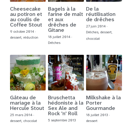
Cheesecake
Bagels à la
De la
au potiron et
farine de malt
réutilisation
au coulis de
et aux
de drêches
Coffee Stout
drêches de
27 juin 2014
·
Gitane
9 octobre 2014
·
Drêches,
dessert,
18 juillet 2014
·
dessert,
réduction
chocolat
Drêches
Gâteau de
Bruschetta
Milkshake à la
mariage à la
hédoniste à la
Porter
Hercule Stout
Sex Ale and
Gourmande
Rock 'n' Roll
25 mars 2014
·
18 juillet 2013
·
5 septembre 2013
dessert,
chocolat
dessert