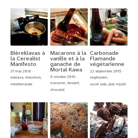
Bièreklavas à
Macarons à la
Carbonade
la Cerealist
vanille et à la
Flamande
Manifesto
ganache de
végétarienne
Mortal Kawa
31 mai 2018
·
22 septembre 2015
·
8 octobre 2016
·
baklava,
réduction,
végétarien,
macaron,
dessert,
méditerranée
sucré salé,
plat mijoté
chocolat